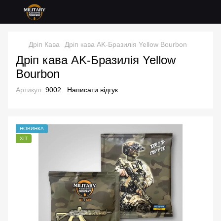
Дріп Кава
Дріп кава AK-Бразилія Yellow Bourbon
Дріп кава AK-Бразилія Yellow
Bourbon
Артикул:
9002
Написати відгук
НОВИНКА
ХІТ