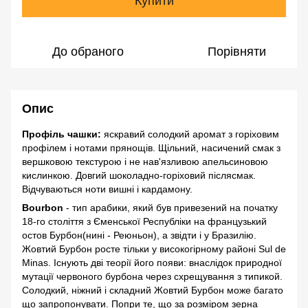
Купити
До обраного
Порівняти
Опис
Профіль чашки:
яскравий солодкий аромат з горіховим
профілем і нотами прянощів. Щільний, насичений смак з
вершковою текстурою і не нав'язливою апельсиновою
кислинкою. Довгий шоколадно-горіховий післясмак.
Відчуваються ноти вишні і кардамону.
Вourbon
- тип арабики, який був привезений на початку
18-го століття з Єменської Республіки на французький
остов Бурбон(нині - Реюньон), а звідти і у Бразилію.
Жовтий Бурбон росте тільки у високогірному районі Sul de
Minas. Існують дві теорії його появи: внаслідок природної
мутації червоного бурбона через схрещування з типикой.
Солодкий, ніжний і складний Жовтий Бурбон може багато
що запропонувати. Попри те, що за розміром зерна