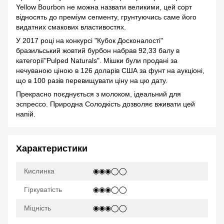
Yellow Bourbon не можна назвати великими, цей сорт
відносять до преміум сегменту, грунтуючись саме його
видатних смакових властивостях.
У 2017 році на конкурсі "Кубок Досконалості"
бразильський жовтий бурбон набрав 92,33 балу в
категорії"Pulped Naturals". Мішки були продані за
нечуваною ціною в 126 доларів США за фунт на аукціоні,
що в 100 разів перевищувати ціну на цю дату.
Прекрасно поєднується з молоком, ідеальний для
эспрессо. Природна Солодкість дозволяє вживати цей
напій.
Характеристики
Кислинка
◉◉◉◯◯
Гіркуватість
◉◉◉◯◯
Міцність
◉◉◉◯◯