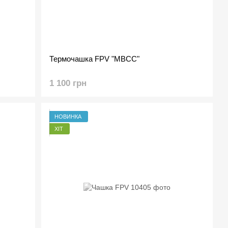
Термочашка FPV "MBCC"
1 100 грн
НОВИНКА
ХІТ