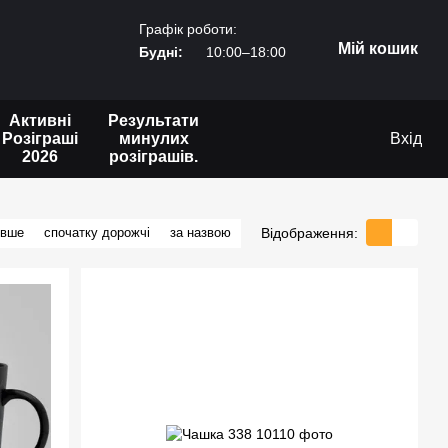
Графік роботи:
Мій кошик
Будні:
10:00–18:00
Активні
Результати
Розіграші
минулих
Вхід
2026
розіграшів.
Відображення:
евше
спочатку дорожчі
за назвою