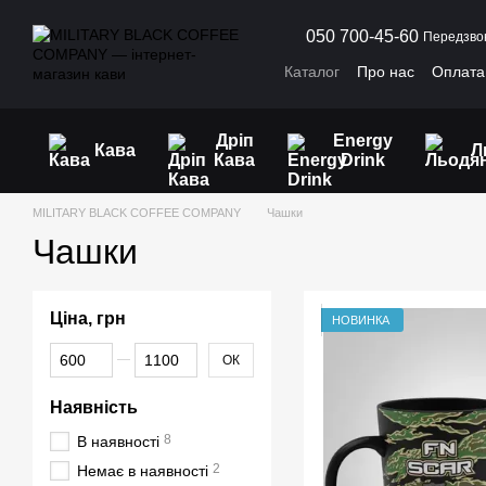
Перейти до основного контенту
050 700-45-60
Передзво
Каталог
Про нас
Оплата 
Договір публічної оферти
Дріп
Energy
Кава
Л
Кава
Drink
MILITARY BLACK COFFEE COMPANY
Чашки
Чашки
Ціна, грн
НОВИНКА
Від Ціна, грн
До Ціна, грн
ОК
Наявність
8
В наявності
2
Немає в наявності