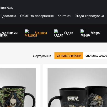
нити вам?
і доставка
Обмін та повернення
Контакти
Угода користувача
ьодяники
Чашки
Одяг
Мерч
за популярністю
спочатку деш
Сортування: