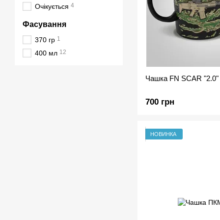
4
Очікується
Фасування
1
370 гр
12
400 мл
Чашка FN SCAR "2.0
700 грн
НОВИНКА