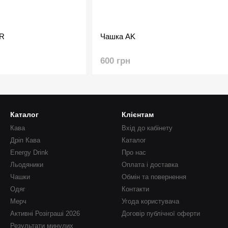
OR
Чашка AK
600 грн
Каталог
Клієнтам
Кава
Вхід до кабінету
Дріп Кава
Каталог
Energy Drink
Про нас
Льодяники
Оплата і доставка
Чашки
Обмін та повернення
Одяг
Контакти
Мерч
Угода користувача
Активні Розіграші 2026
Договір публічної оферти
Результати минулих