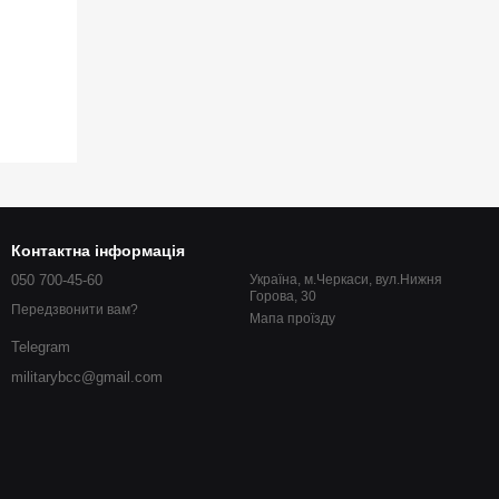
Контактна інформація
050 700-45-60
Україна, м.Черкаси, вул.Нижня
Горова, 30
Передзвонити вам?
Мапа проїзду
Telegram
militarybcc@gmail.com