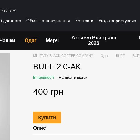
нити вам?
і доставка
Обмін та повернення
Контакти
Угода користувача
Активні Розіграші
Чашки
Одяг
Мерч
2026
MILITARY BLACK COFFEE COMPANY
Одяг
BUFF
BUFF
BUFF 2.0-AK
В наявності
Написати відгук
400 грн
Купити
Опис