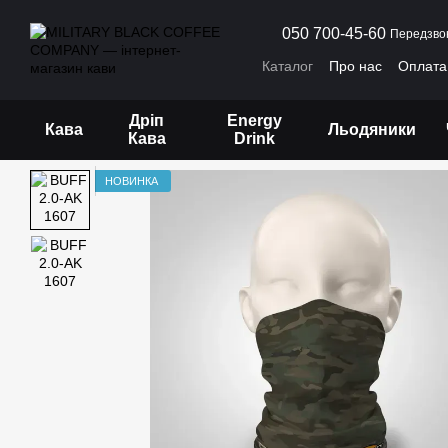
Перейти до основного контенту
050 700-45-60
Передзво
Каталог
Про нас
Оплата 
Договір публічної оферти
Дріп
Energy
Кава
Льодяники
Кава
Drink
НОВИНКА