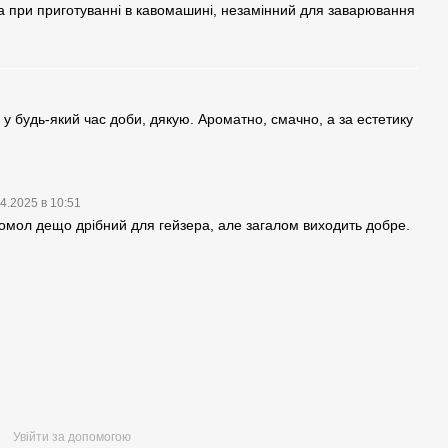
ва при приготуванні в кавомашині, незамінний для заварювання
 у будь-який час доби, дякую. Ароматно, смачно, а за естетику
4.2025 в 10:51
помол дещо дрібний для гейзера, але загалом виходить добре.
Увійти за допомогою