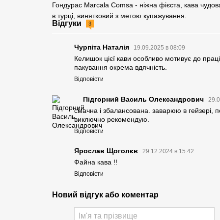
Гондурас Marcala Comsa - ніжна фієста, кава чудо
в турці, винятковий з метою купажування.
Відгуки
3
Чурпіта Наталія
19.09.2025 в 08:09
Келишок цієї кави особливо мотивує до праці
пакування окрема вдячність.
Відповісти
Підгорний Василь Олександрович
29.0
смачна і збалансована. заварюю в гейзері, 
виключно рекомендую.
Відповісти
Ярослав Щоголєв
29.12.2024 в 15:42
Файна кава !!
Відповісти
Новий відгук або коментар