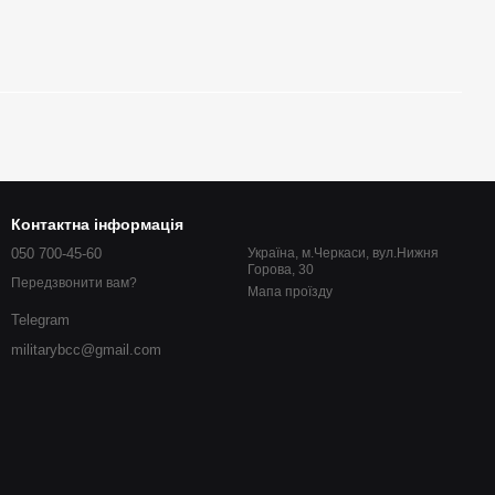
Контактна інформація
050 700-45-60
Україна, м.Черкаси, вул.Нижня
Горова, 30
Передзвонити вам?
Мапа проїзду
Telegram
militarybcc@gmail.com