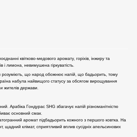
єднанні квітково-медового аромату, горіхів, інжиру та
 і лимона, невимушена гіркуватість.
 розуміють, що народ обожнює напій, що бадьорить, тому
 Країна набула найвищого статусу за обсягом вирощування
ни жителів держави.
ьний. Арабіка Гондурас SHG збагачує напій різноманітністю
ебиває основний смак.
гатогранний аромат підбадьорить кожного з першого ковтка. На
т, щадний клімат, сприятливий вплив сусідніх апельсинових