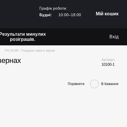
Графік роботи:
Мій кошик
Будні:
10:00–18:00
Результати минулих
Вхід
розіграшів.
FN SCAR - Гондурас кава в зернах
зернах
Артикул
10100-1
Порівняти
В бажання