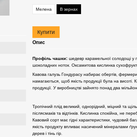
Мелена
В зернах
Купити
Опис
Профіль чашки:
шедевр карамельної солодощі у по
шоколадних ноток. Оксамитова кислинка сухофруктів
Кавова галузь Гондурасу набирає обертів, фермери
намагаються, щоб якість продукції була на висоті.
продукції. У виробництві зайнято понад два мільйо
Тропічний плід великий, однорідний, міцний та щіл
післясмаків та відтінків. Кислинка спокійна, не пер
Кавовий сорт має гідні характеристики, чудовий ба
якість продукту впливає насичений мінералами ґрун
дерев і тінь гір.