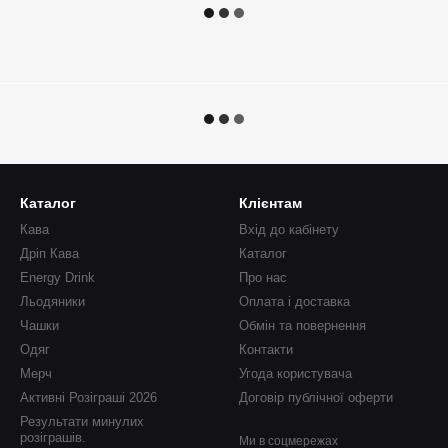
Каталог
Клієнтам
Кава
Вхід до кабінету
Дріп Кава
Каталог
Energy Drink
Про нас
Льодяники
Оплата і доставка
Чашки
Обмін та повернення
Одяг
Контакти
Мерч
Угода користувача
Активні Розіграші 2026
Договір публічної оферти
Результати минулих
розіграшів.
Ми в соцмережах