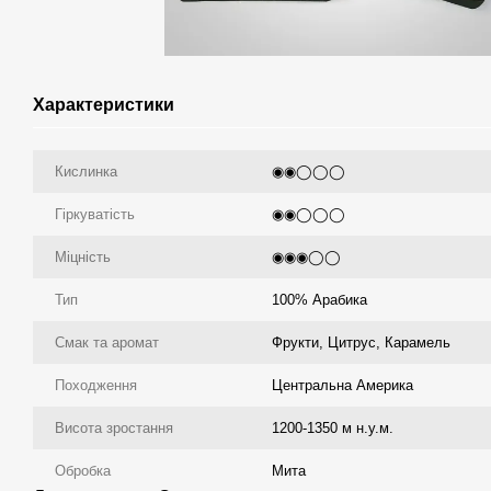
Характеристики
Кислинка
◉◉◯◯◯
Гіркуватість
◉◉◯◯◯
Міцність
◉◉◉◯◯
Тип
100% Арабика
Смак та аромат
Фрукти, Цитрус, Карамель
Походження
Центральна Америка
Висота зростання
1200-1350 м н.у.м.
Обробка
Мита