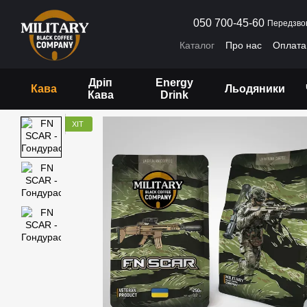
Перейти до основного контенту
050 700-45-60
Передзво
Каталог
Про нас
Оплата 
Договір публічної оферти
Дріп
Energy
Кава
Льодяники
Кава
Drink
ХІТ