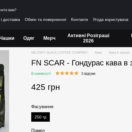
нити вам?
і доставка
Обмін та повернення
Контакти
Угода користувача
Активні Розіграші
Чашки
Одяг
Мерч
2026
MILITARY BLACK COFFEE COMPANY
Кава
Кава в зернах
FN SCAR - Гондурас кава в 
В наявності
3 відгуки
425 грн
Фасування
250 гр
Помел