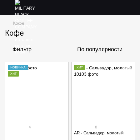
Кофе
Кофе
Фильтр
По популярности
НОВИНКА
ХИТ
ХИТ
4
8
AR - Сальвадор, молотый