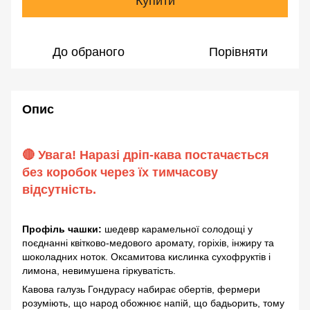
Купити
До обраного
Порівняти
Опис
🔴 Увага! Наразі дріп-кава постачається
без коробок через їх тимчасову
відсутність.
Профіль чашки:
шедевр карамельної солодощі у
поєднанні квітково-медового аромату, горіхів, інжиру та
шоколадних ноток. Оксамитова кислинка сухофруктів і
лимона, невимушена гіркуватість.
Кавова галузь Гондурасу набирає обертів, фермери
розуміють, що народ обожнює напій, що бадьорить, тому