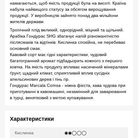
намагаються, щоб якість продукції була на висоті. Країна
набула найвищого статусу за обсягом вирощування
продукції. У виробництві зайнято понад два мільйони
жителів держави.
Тропічний плід великий, однорідний, міцний та щільний.
Арабіка Гондурас SHG збагачує напій різноманітністю
післясмаків та відтінків. Кислинка спокійна, не перебиває
основний смак.
Кавовий сорт має гідні характеристики, чудовий
багатогранний аромат підбадьорить кожного з першого
ковтка. На якість продукту впливає насичений мінералами
ґрунт, щадний клімат, сприятливий вплив сусідніх
апельсинових дерев і тінь гір.
Гондурас Marcala Comsa - ніжна фієста, кава чудова при
приготуванні в кавомашині, незамінний для заварювання
в турці, винятковий з метою купажування.
Характеристики
Кислинка
◉◉◯◯◯