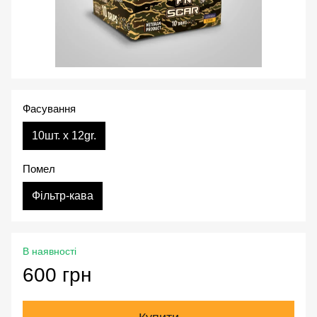
Фасування
10шт. х 12gr.
Помел
Фільтр-кава
В наявності
600 грн