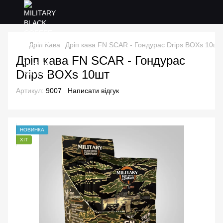
Дріп Кава
Дріп кава FN SCAR - Гондурас Drips BOXs 10шт
Дріп кава FN SCAR - Гондурас
Drips BOXs 10шт
Артикул:
9007
Написати відгук
НОВИНКА
ХІТ