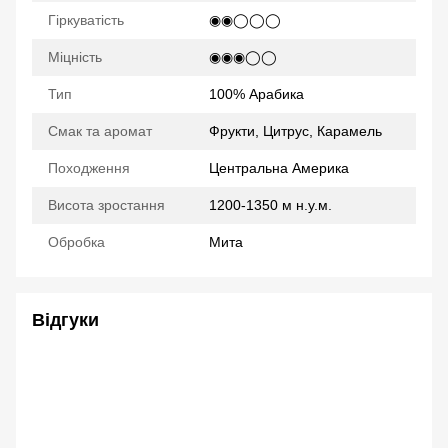
Гіркуватість
◉◉◯◯◯
Міцність
◉◉◉◯◯
Тип
100% Арабика
Смак та аромат
Фрукти, Цитрус, Карамель
Походження
Центральна Америка
Висота зростання
1200-1350 м н.у.м.
Обробка
Мита
Відгуки