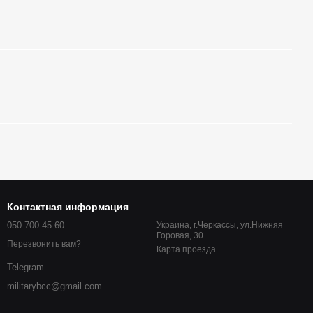
Контактная информация
050 700-45-60
Украина, г.Черкассы, ул.Нижняя
Горовая, 30
Перезвонить вам?
Карта проезда
Telegram
militarybcc@gmail.com