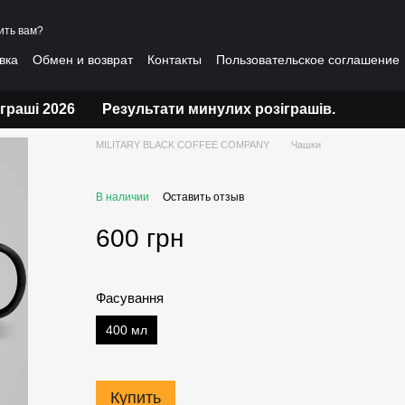
ить вам?
вка
Обмен и возврат
Контакты
Пользовательское соглашение
ты
іграші 2026
Результати минулих розіграшів.
MILITARY BLACK COFFEE COMPANY
Чашки
В наличии
Оставить отзыв
600 грн
Фасування
400 мл
Купить