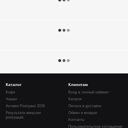
Каталог
Клиентам
Кофе
Вход в личный кабинет
Чашки
Каталог
Активні Розіграші 2026
Оплата и доставка
Результати минулих
Обмен и возврат
розіграшів.
Контакты
Пользовательское соглашение